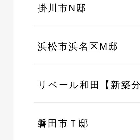
掛川市N邸
浜松市浜名区M邸
リベール和田【新築
磐田市Ｔ邸