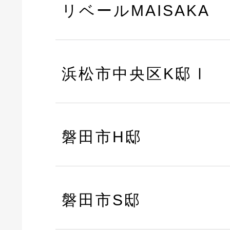
リベールMAISAKA
浜松市中央区K邸Ⅰ
磐田市H邸
磐田市S邸