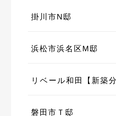
掛川市N邸
浜松市浜名区M邸
リベール和田【新築
磐田市Ｔ邸