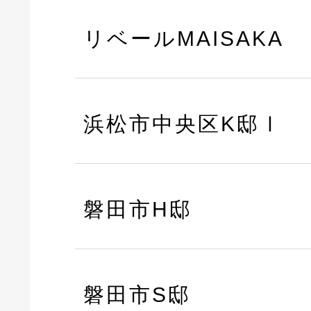
リベールMAISAKA
浜松市中央区K邸Ⅰ
磐田市H邸
磐田市S邸