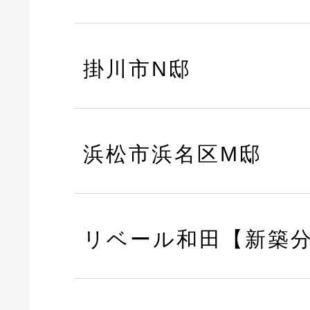
掛川市N邸
浜松市浜名区M邸
リベール和田【新築