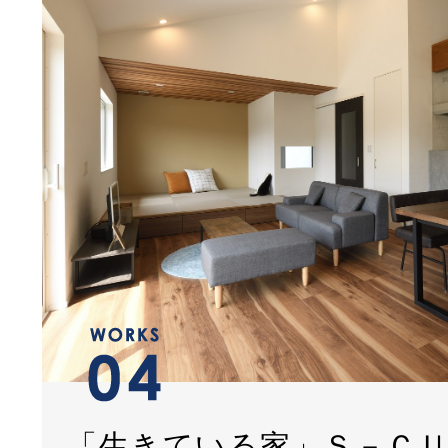
「生きている家」Ｓ－Ｃ