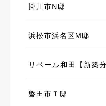
掛川市N邸
浜松市浜名区M邸
リベール和田【新築
磐田市Ｔ邸