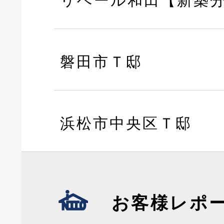
リベール和田【新築
磐田市Ｔ邸
浜松市中央区Ｔ邸
お客様レポ