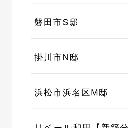
磐田市S邸
掛川市N邸
浜松市浜名区M邸
リベール和田【新築