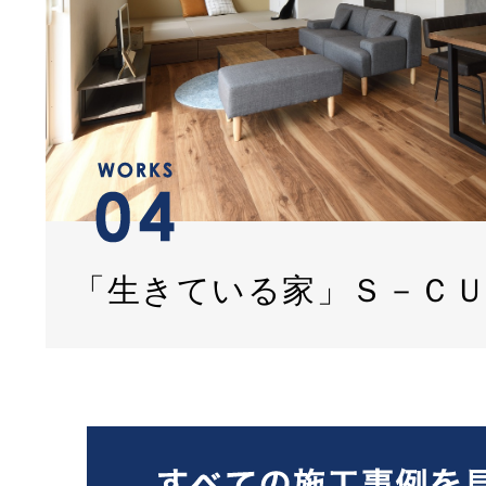
「生きている家」Ｓ－Ｃ