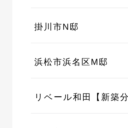
掛川市N邸
浜松市浜名区M邸
リベール和田【新築