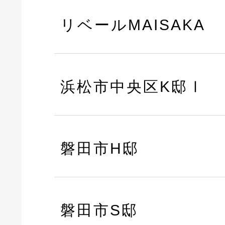
リベールMAISAKA
浜松市中央区K邸Ⅰ
磐田市H邸
磐田市S邸