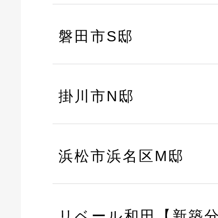
磐田市S邸
掛川市N邸
浜松市浜名区M邸
リベール和田【新築