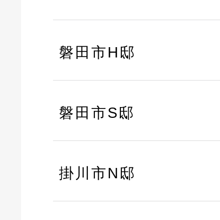
磐田市H邸
磐田市S邸
掛川市N邸