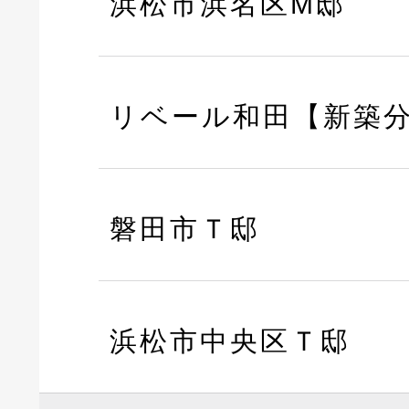
浜松市浜名区M邸
リベール和田【新築
磐田市Ｔ邸
浜松市中央区Ｔ邸