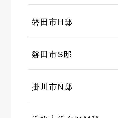
磐田市H邸
磐田市S邸
掛川市N邸