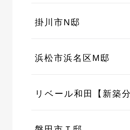
掛川市N邸
浜松市浜名区M邸
リベール和田【新築
磐田市Ｔ邸