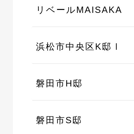
リベールMAISAKA
浜松市中央区K邸Ⅰ
磐田市H邸
磐田市S邸