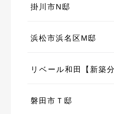
掛川市N邸
浜松市浜名区M邸
リベール和田【新築
磐田市Ｔ邸