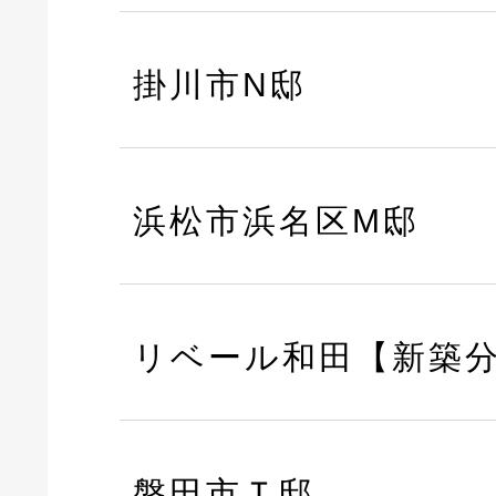
掛川市N邸
浜松市浜名区M邸
リベール和田【新築
磐田市Ｔ邸