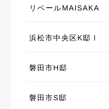
リベールMAISAKA
浜松市中央区K邸Ⅰ
磐田市H邸
磐田市S邸