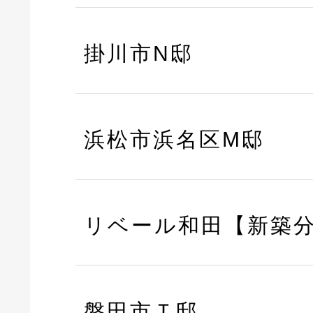
掛川市N邸
浜松市浜名区M邸
リベール和田【新築
磐田市Ｔ邸