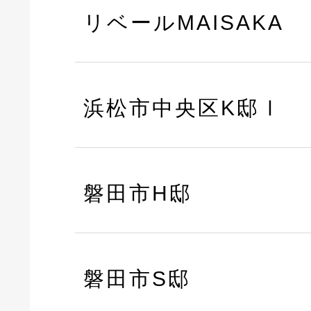
リベールMAISAKA
浜松市中央区K邸Ⅰ
磐田市H邸
磐田市S邸