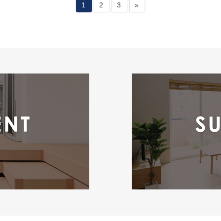
1
2
3
»