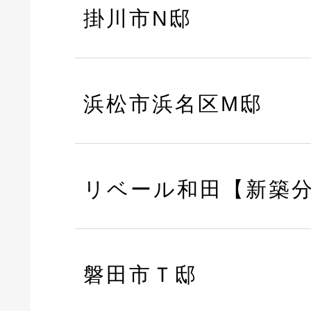
掛川市N邸
浜松市浜名区M邸
リベール和田【新築
磐田市Ｔ邸