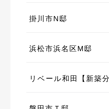
掛川市N邸
浜松市浜名区M邸
リベール和田【新築
磐田市Ｔ邸