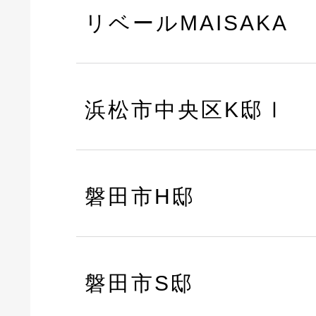
リベールMAISAKA
浜松市中央区K邸Ⅰ
磐田市H邸
磐田市S邸