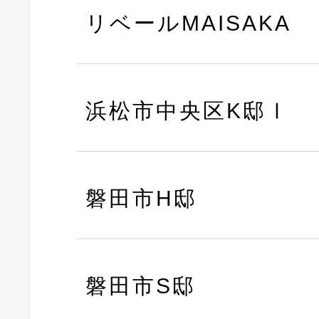
リベールMAISAKA
浜松市中央区K邸Ⅰ
磐田市H邸
磐田市S邸