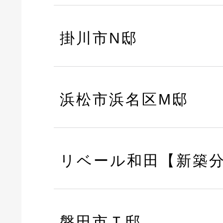
掛川市N邸
浜松市浜名区M邸
リベール和田【新築
磐田市Ｔ邸