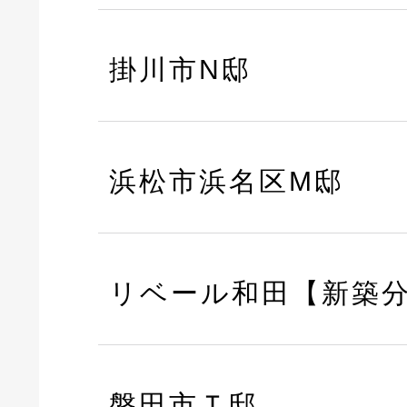
掛川市N邸
浜松市浜名区M邸
リベール和田【新築
磐田市Ｔ邸