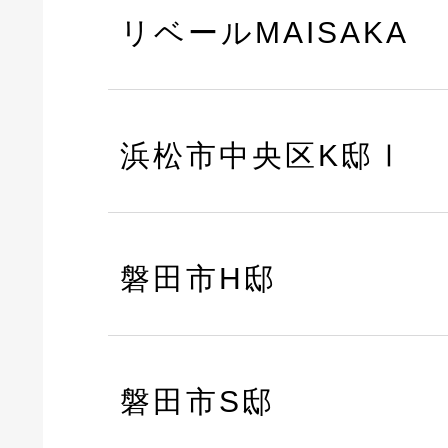
リベールMAISAKA
浜松市中央区K邸Ⅰ
磐田市H邸
磐田市S邸