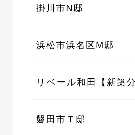
掛川市N邸
浜松市浜名区M邸
リベール和田【新築
磐田市Ｔ邸