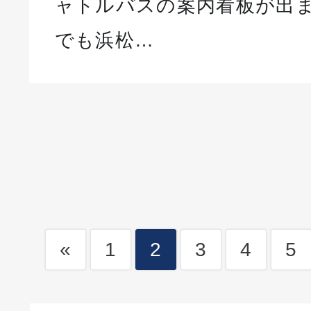
ャトルバスの案内看板が出ま
でも浜松…
«
1
2
3
4
5