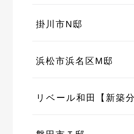
掛川市N邸
浜松市浜名区M邸
リベール和田【新築