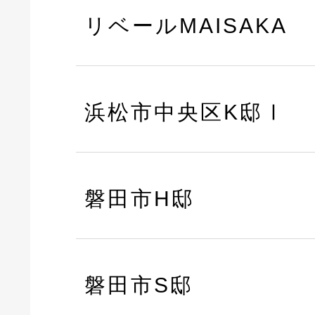
リベールMAISAKA
浜松市中央区K邸Ⅰ
磐田市H邸
磐田市S邸