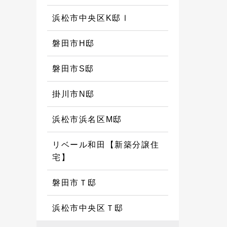
浜松市中央区K邸Ⅰ
磐田市H邸
磐田市S邸
掛川市N邸
浜松市浜名区M邸
リベール和田【新築分譲住
宅】
磐田市Ｔ邸
浜松市中央区Ｔ邸