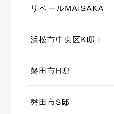
リベールMAISAKA
浜松市中央区K邸Ⅰ
磐田市H邸
磐田市S邸