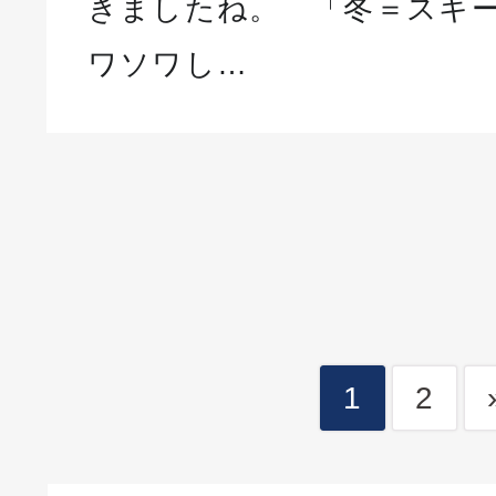
きましたね。 「冬＝スキ
ワソワし…
1
2