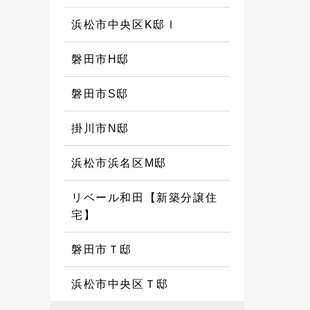
浜松市中央区K邸Ⅰ
磐田市H邸
磐田市S邸
掛川市N邸
浜松市浜名区M邸
リベール和田【新築分譲住
宅】
磐田市Ｔ邸
浜松市中央区Ｔ邸