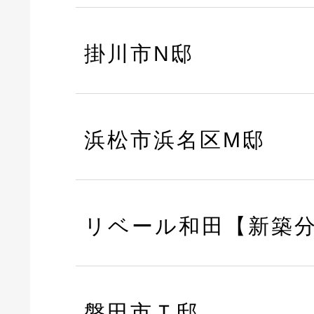
掛川市N邸
浜松市浜名区M邸
リベール和田【新築
磐田市Ｔ邸