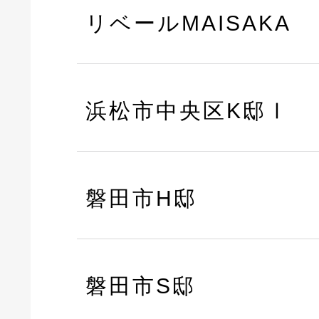
リベールMAISAKA
浜松市中央区K邸Ⅰ
磐田市H邸
磐田市S邸