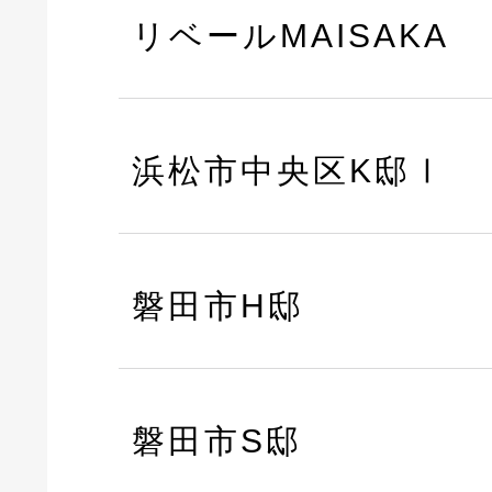
リベールMAISAKA
浜松市中央区K邸Ⅰ
磐田市H邸
磐田市S邸