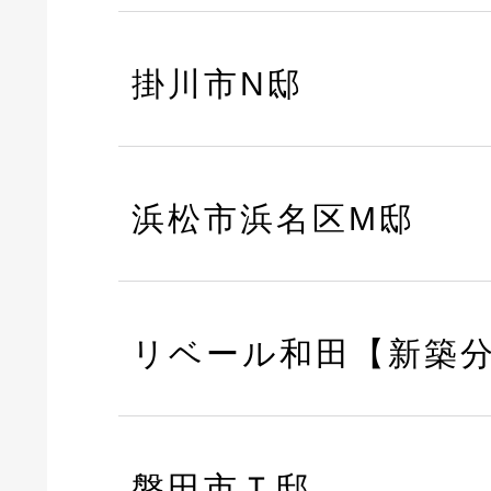
掛川市N邸
浜松市浜名区M邸
リベール和田【新築
磐田市Ｔ邸