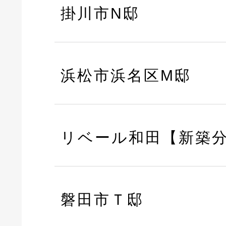
掛川市N邸
浜松市浜名区M邸
リベール和田【新築
磐田市Ｔ邸