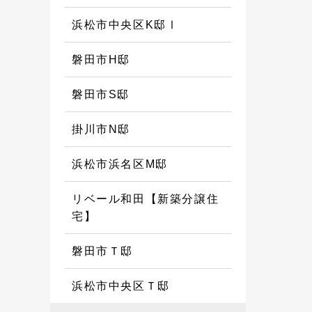
浜松市中央区K邸Ⅰ
磐田市H邸
磐田市S邸
掛川市N邸
浜松市浜名区M邸
リベール和田【新築分譲住
宅】
磐田市Ｔ邸
浜松市中央区Ｔ邸