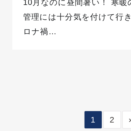
10月なのに昼間暑い！ 寒
管理には十分気を付けて行き
ロナ禍…
1
2