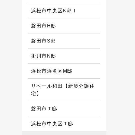
浜松市中央区K邸Ⅰ
磐田市H邸
磐田市S邸
掛川市N邸
浜松市浜名区M邸
リベール和田【新築分譲住
宅】
磐田市Ｔ邸
浜松市中央区Ｔ邸