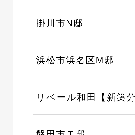
掛川市N邸
浜松市浜名区M邸
リベール和田【新築
磐田市Ｔ邸