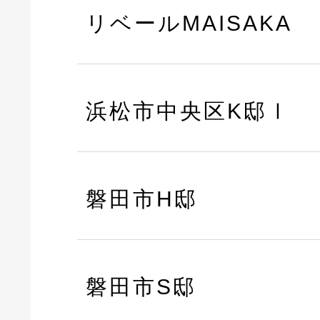
リベールMAISAKA
浜松市中央区K邸Ⅰ
磐田市H邸
磐田市S邸