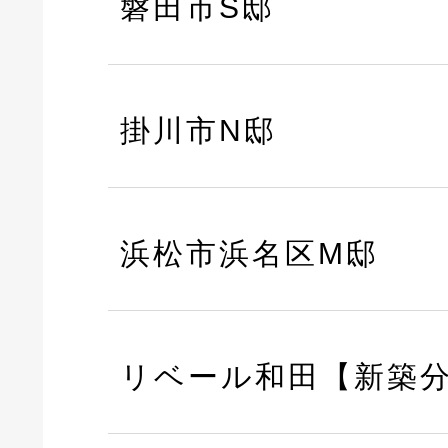
磐田市S邸
掛川市N邸
浜松市浜名区M邸
リベール和田【新築