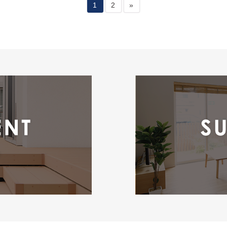
1
2
»