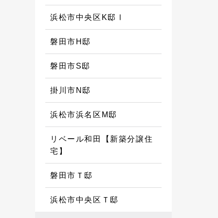
浜松市中央区K邸Ⅰ
磐田市H邸
磐田市S邸
掛川市N邸
浜松市浜名区M邸
リベール和田【新築分譲住
宅】
磐田市Ｔ邸
浜松市中央区Ｔ邸