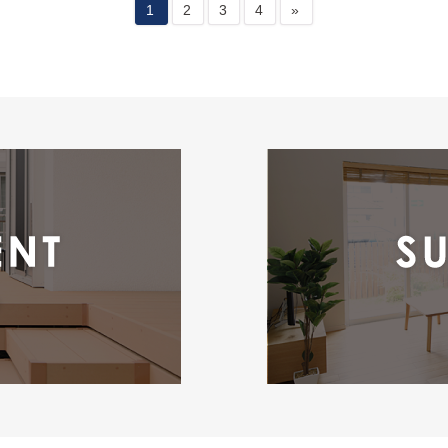
1
2
3
4
»