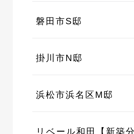
磐田市S邸
掛川市N邸
浜松市浜名区M邸
リベール和田【新築