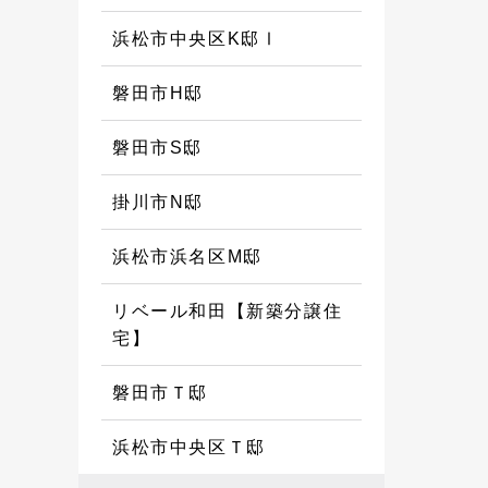
浜松市中央区K邸Ⅰ
磐田市H邸
磐田市S邸
掛川市N邸
浜松市浜名区M邸
リベール和田【新築分譲住
宅】
磐田市Ｔ邸
浜松市中央区Ｔ邸