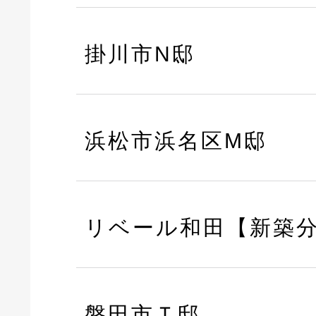
掛川市N邸
浜松市浜名区M邸
リベール和田【新築
磐田市Ｔ邸