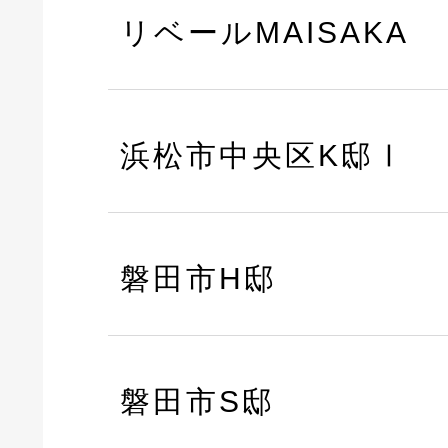
リベールMAISAKA
浜松市中央区K邸Ⅰ
磐田市H邸
磐田市S邸