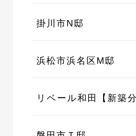
掛川市N邸
浜松市浜名区M邸
リベール和田【新築
磐田市Ｔ邸