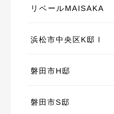
リベールMAISAKA
浜松市中央区K邸Ⅰ
磐田市H邸
磐田市S邸