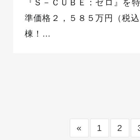
『Ｓ－ＣＵＢＥ：ゼロ』を特
準価格２，５８５万円（税込
棟！…
«
1
2