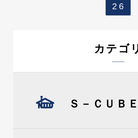
26
カテゴ
Ｓ－ＣＵＢ