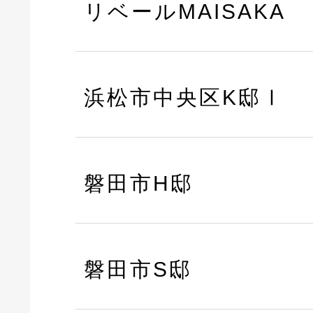
リベールMAISAKA
浜松市中央区K邸Ⅰ
磐田市H邸
磐田市S邸