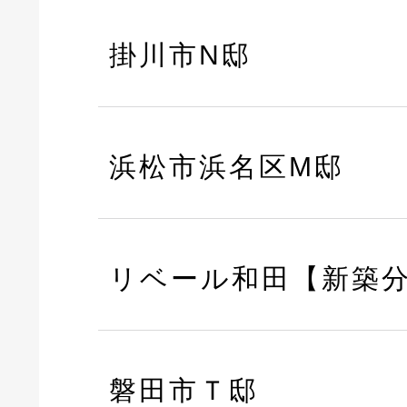
掛川市N邸
浜松市浜名区M邸
リベール和田【新築
磐田市Ｔ邸