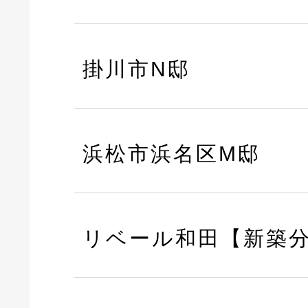
掛川市N邸
浜松市浜名区M邸
リベール和田【新築