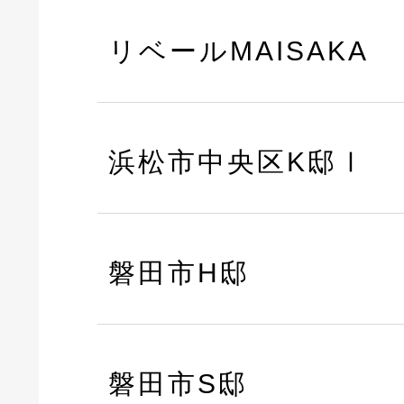
リベールMAISAKA
浜松市中央区K邸Ⅰ
磐田市H邸
磐田市S邸