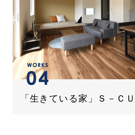
「生きている家」Ｓ－Ｃ