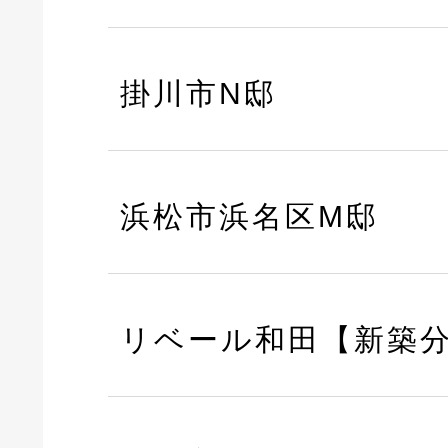
掛川市N邸
浜松市浜名区M邸
リベール和田【新築