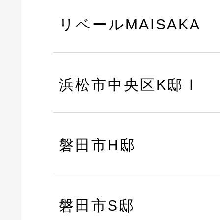
リベールMAISAKA
浜松市中央区K邸Ⅰ
磐田市H邸
磐田市S邸