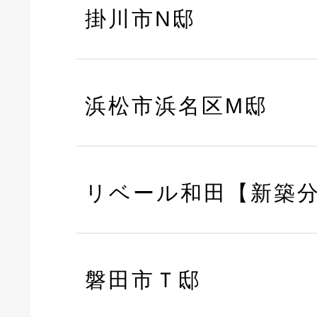
掛川市N邸
浜松市浜名区M邸
リベール和田【新築
磐田市Ｔ邸