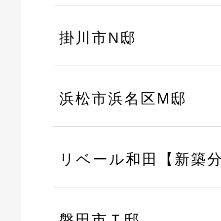
掛川市N邸
浜松市浜名区M邸
リベール和田【新築
磐田市Ｔ邸