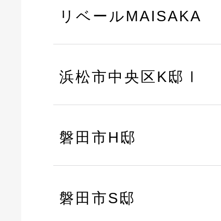
リベールMAISAKA
浜松市中央区K邸Ⅰ
磐田市H邸
磐田市S邸