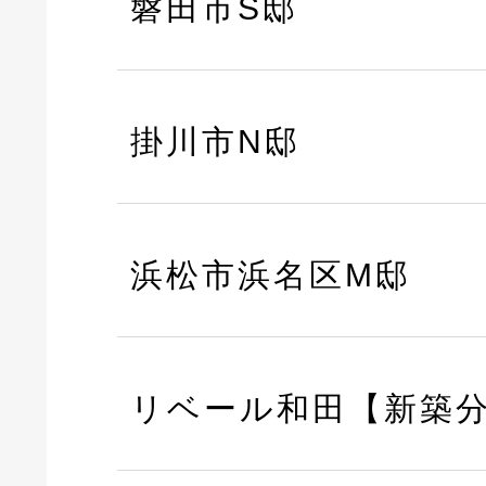
磐田市S邸
掛川市N邸
浜松市浜名区M邸
リベール和田【新築